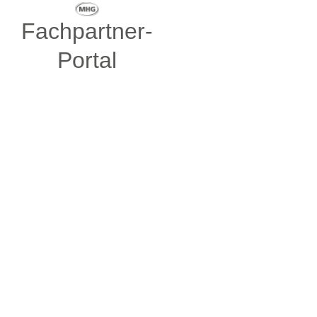
Fachpartner-
Portal
Kontodaten
Firmenanschrift
Nutzername
Firmenname
*
E-Mail-Adresse
Straße / Hausnummer
*
Email-Adresse wiederholen
Postleitzahl
Passwort
Ort / Stadt
*